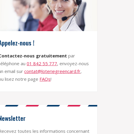
Appelez-nous !
Contactez-nous gratuitement
par
téléphone au
01 842 55 777
, envoyez-nous
un email sur
contat@loteriegreencard.fr
,
ou lisez notre page
FAQs
!
Newsletter
Recevez toutes les informations concernant